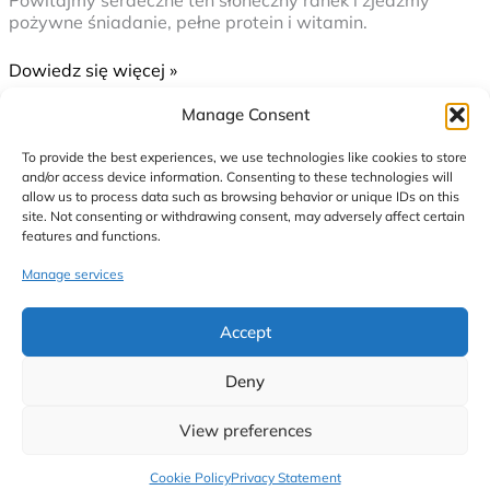
pożywne śniadanie, pełne protein i witamin.
Dowiedz się więcej »
Sałatka
Sałatka z rukolą
Manage Consent
z
Zostaw komentarz
/
Dieta
,
Kolacja
,
Zimne
/
kobieta koduje
rukolą
To provide the best experiences, we use technologies like cookies to store
and/or access device information. Consenting to these technologies will
Jeśli zostały wam dwa malutkie kawałki z
allow us to process data such as browsing behavior or unique IDs on this
wczorajszego obiadu, to jest to znakomity moment aby
site. Not consenting or withdrawing consent, may adversely affect certain
wykorzystać je do dzisiejszej kolacji. Lekka,
features and functions.
dietetyczna i zdrowa sałatka w sam raz nadaje się na
delikatny podwieczorek.
Manage services
Dowiedz się więcej »
Accept
Deny
View preferences
Cookie Policy
Privacy Statement