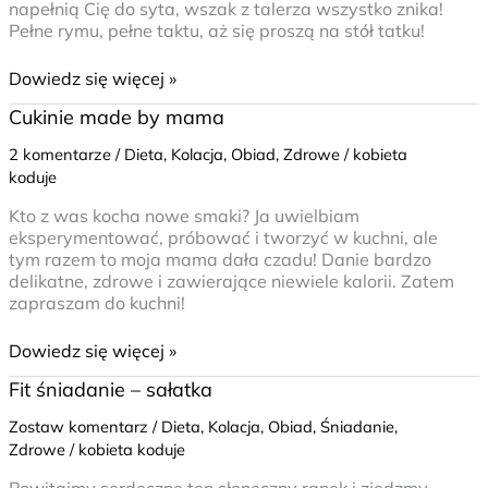
napełnią Cię do syta, wszak z talerza wszystko znika!
Pełne rymu, pełne taktu, aż się proszą na stół tatku!
Dowiedz się więcej »
Cukinie
Cukinie made by mama
made
2 komentarze
/
Dieta
,
Kolacja
,
Obiad
,
Zdrowe
/
kobieta
by
koduje
mama
Kto z was kocha nowe smaki? Ja uwielbiam
eksperymentować, próbować i tworzyć w kuchni, ale
tym razem to moja mama dała czadu! Danie bardzo
delikatne, zdrowe i zawierające niewiele kalorii. Zatem
zapraszam do kuchni!
Dowiedz się więcej »
Fit
Fit śniadanie – sałatka
śniadanie
Zostaw komentarz
/
Dieta
,
Kolacja
,
Obiad
,
Śniadanie
,
–
Zdrowe
/
kobieta koduje
sałatka
Powitajmy serdeczne ten słoneczny ranek i zjedzmy