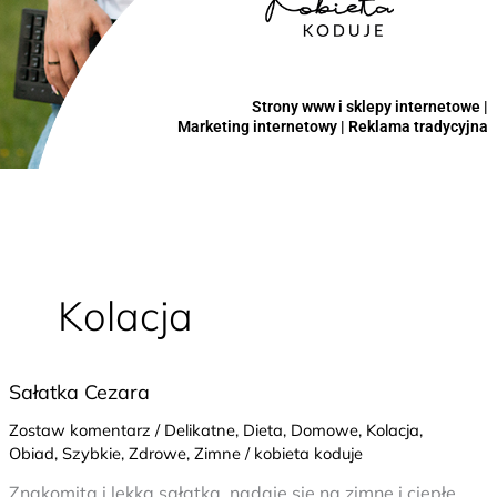
Strony www i sklepy internetowe |
Marketing internetowy | Reklama tradycyjna
Kolacja
Sałatka
Sałatka Cezara
Cezara
Zostaw komentarz
/
Delikatne
,
Dieta
,
Domowe
,
Kolacja
,
Obiad
,
Szybkie
,
Zdrowe
,
Zimne
/
kobieta koduje
Znakomita i lekka sałatka, nadaje się na zimne i ciepłe