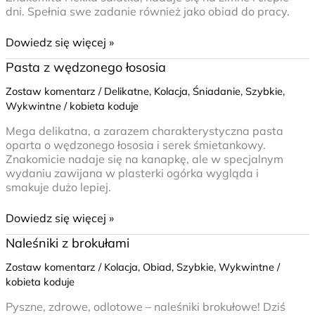
dni. Spełnia swe zadanie również jako obiad do pracy.
Dowiedz się więcej »
Pasta
Pasta z wędzonego łososia
z
Zostaw komentarz
/
Delikatne
,
Kolacja
,
Śniadanie
,
Szybkie
,
wędzonego
Wykwintne
/
kobieta koduje
łososia
Mega delikatna, a zarazem charakterystyczna pasta
oparta o wędzonego łososia i serek śmietankowy.
Znakomicie nadaje się na kanapkę, ale w specjalnym
wydaniu zawijana w plasterki ogórka wygląda i
smakuje dużo lepiej.
Dowiedz się więcej »
Naleśniki
Naleśniki z brokułami
z
Zostaw komentarz
/
Kolacja
,
Obiad
,
Szybkie
,
Wykwintne
/
brokułami
kobieta koduje
Pyszne, zdrowe, odlotowe – naleśniki brokułowe! Dziś