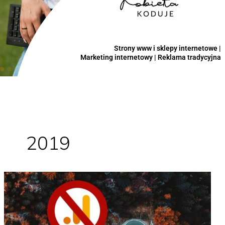
Strony www i sklepy internetowe |
Marketing internetowy | Reklama tradycyjna
2019
Wyklucz
ruch
własny
ze
statystyk