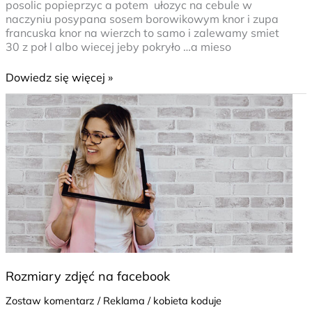
posolic popieprzyc a potem ułozyc na cebule w
naczyniu posypana sosem borowikowym knor i zupa
francuska knor na wierzch to samo i zalewamy smiet
30 z poł l albo wiecej jeby pokryło …a mieso
Dowiedz się więcej »
Rozmiary
zdjęć
na
facebook
Rozmiary zdjęć na facebook
Zostaw komentarz
/
Reklama
/
kobieta koduje