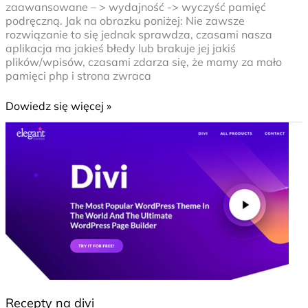
zaawansowane – > wydajność -> wyczyść pamięć
podręczną. Jak na obrazku poniżej: Nie zawsze
rozwiązanie to się jednak sprawdza, czasami nasza
aplikacja ma jakieś błedy lub brakuje jej jakiś
plików/wpisów, czasami zdarza się, że mamy za mało
pamięci php i strona zwraca
Dowiedz się więcej »
Recepty
na
divi
Recepty na divi