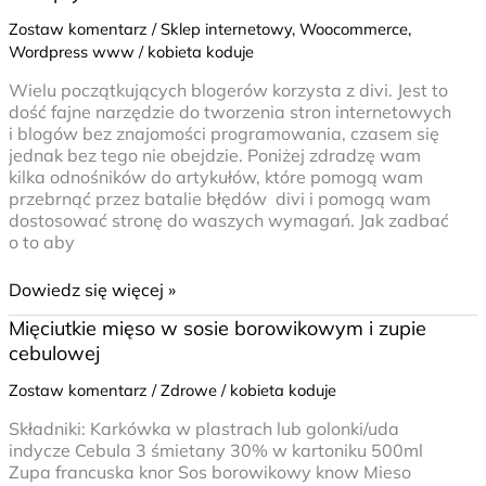
Zostaw komentarz
/
Sklep internetowy
,
Woocommerce
,
Wordpress www
/
kobieta koduje
Wielu początkujących blogerów korzysta z divi. Jest to
dość fajne narzędzie do tworzenia stron internetowych
i blogów bez znajomości programowania, czasem się
jednak bez tego nie obejdzie. Poniżej zdradzę wam
kilka odnośników do artykułów, które pomogą wam
przebrnąć przez batalie błędów divi i pomogą wam
dostosować stronę do waszych wymagań. Jak zadbać
o to aby
Dowiedz się więcej »
Mięciutkie
Mięciutkie mięso w sosie borowikowym i zupie
mięso
cebulowej
w
sosie
Zostaw komentarz
/
Zdrowe
/
kobieta koduje
borowikowym
Składniki: Karkówka w plastrach lub golonki/uda
i
indycze Cebula 3 śmietany 30% w kartoniku 500ml
zupie
Zupa francuska knor Sos borowikowy know Mieso
cebulowej