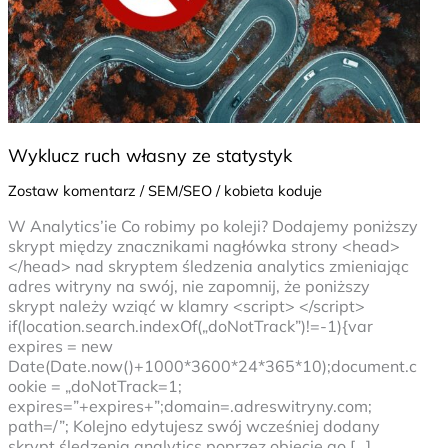
Wyklucz ruch własny ze statystyk
Zostaw komentarz
/
SEM/SEO
/
kobieta koduje
W Analytics’ie Co robimy po koleji? Dodajemy poniższy
skrypt między znacznikami nagłówka strony <head>
</head> nad skryptem śledzenia analytics zmieniając
adres witryny na swój, nie zapomnij, że poniższy
skrypt należy wziąć w klamry <script> </script>
if(location.search.indexOf(„doNotTrack”)!=-1){var
expires = new
Date(Date.now()+1000*3600*24*365*10);document.c
ookie = „doNotTrack=1;
expires=”+expires+”;domain=.adreswitryny.com;
path=/”; Kolejno edytujesz swój wcześniej dodany
skrypt śledzenia analytics poprzez objęcie go […]