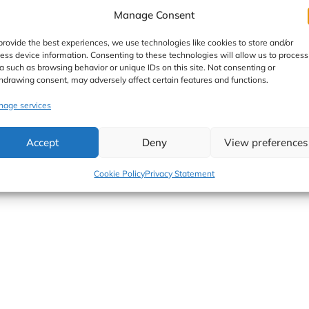
Manage Consent
oto
,
Słodkie
,
Śniadanie
,
Szybkie
,
Zdrowe
,
Zimne
/
kobieta ko
provide the best experiences, we use technologies like cookies to store and/or
okosowego1 łyżka oleju lnianego Przygotowanie: Wszystkie
ess device information. Consenting to these technologies will allow us to process
jemy. Voila!
a such as browsing behavior or unique IDs on this site. Not consenting or
hdrawing consent, may adversely affect certain features and functions.
age services
Accept
Deny
View preferences
Cookie Policy
Privacy Statement