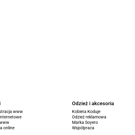
i
Odzież i akcesoria
stracja www
Kobieta Koduje
internetowe
Odzież reklamowa
y www
Marka Soyero
a online
Wspólpraca