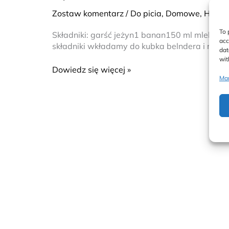
zdrowe
Zostaw komentarz
/
Do picia
,
Domowe
,
Hasim
smoothie
To 
Składniki: garść jeżyn1 banan150 ml mleka k
acc
składniki wkładamy do kubka belndera i miksu
dat
wit
Dowiedz się więcej »
Man