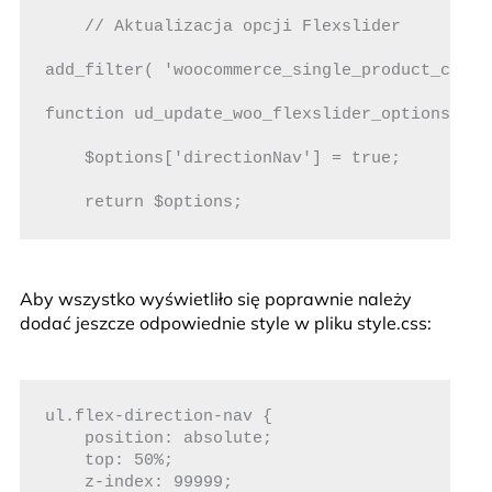
    // Aktualizacja opcji Flexslider 

add_filter( 'woocommerce_single_product_carou
function ud_update_woo_flexslider_options( $op
    $options['directionNav'] = true;

Aby wszystko wyświetliło się poprawnie należy
dodać jeszcze odpowiednie style w pliku style.css:
ul.flex-direction-nav {

    position: absolute;

    top: 50%;

    z-index: 99999;
