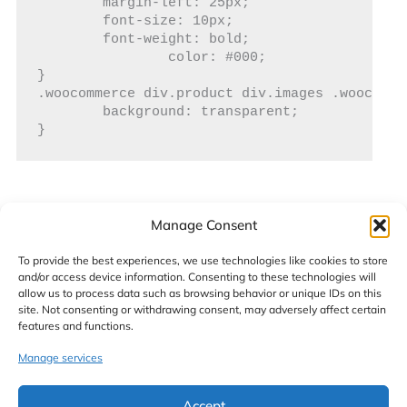
	margin-left: 25px;

	font-size: 10px;

	font-weight: bold;

		color: #000;

}

.woocommerce div.product div.images .woocomme
	background: transparent;

}
Manage Consent
←
Poprzednia strona
Następna strona
→
To provide the best experiences, we use technologies like cookies to store
and/or access device information. Consenting to these technologies will
allow us to process data such as browsing behavior or unique IDs on this
Zostaw komentarz
site. Not consenting or withdrawing consent, may adversely affect certain
Twój adres email nie zostanie opublikowany.
features and functions.
Wymagane pola są oznaczone
*
Manage services
Wpisz
tutaj..
Accept