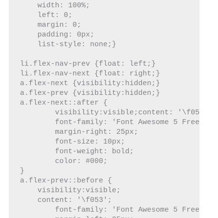
    width: 100%;

    left: 0;

    margin: 0;

    padding: 0px;

    list-style: none;}

li.flex-nav-prev {float: left;}

li.flex-nav-next {float: right;}

a.flex-next {visibility:hidden;}

a.flex-prev {visibility:hidden;}

a.flex-next::after {

	visibility:visible;content: '\f054';

	font-family: 'Font Awesome 5 Free';

	margin-right: 25px;

	font-size: 10px;   

	font-weight: bold;

	color: #000;

}

a.flex-prev::before {

    visibility:visible;

    content: '\f053';

	font-family: 'Font Awesome 5 Free';   
