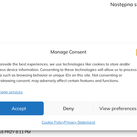
Następna s
Manage Consent
provide the best experiences, we use technologies like cookies to store and/or
:48 PM
ess device information. Consenting to these technologies will allow us to process
a such as browsing behavior or unique IDs on this site. Not consenting or
hdrawing consent, may adversely affect certain features and functions.
sy „wszystko jeb do michy i zmiksuj” hahahaha
Moje
nie w taki sposób, choć dietetyczne to one nie są
A
age services
Accept
Deny
View preferences
Odpowiedz
Cookie Policy
Privacy Statement
16 PRZY 8:11 PM