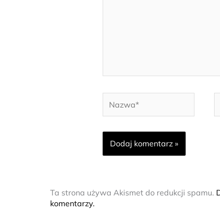
Nazwa*
E
m
Ta strona używa Akismet do redukcji spamu.
D
komentarzy.