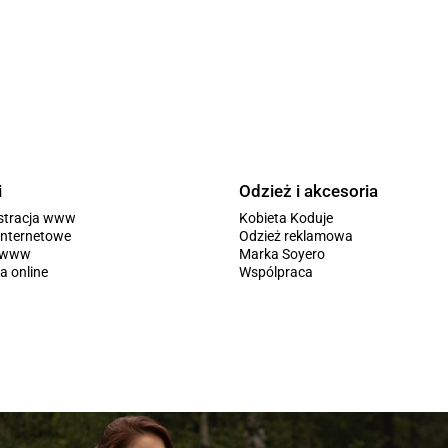
i
Odzież i akcesoria
stracja www
Kobieta Koduje
internetowe
Odzież reklamowa
y www
Marka Soyero
a online
Wspólpraca