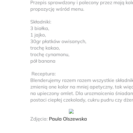
Przepis sprawdzony i polecony przez moją kole
propozycję wśród menu.
Składniki:
3 białka,
1 jajko,
30gr płatków owisanych,
trochę kakao,
trochę cynamonu,
pół banana
Receptura:
Blenderujemy razem razem wszystkie składnik
zmienią one kolor na mniej apetyczny, tak wię
na upieczony omlet. Dla urozmaicenia śniadan
postaci ciepłej czekolady, cukru pudru czy dże
Zdjęcia:
Paula Olszewska