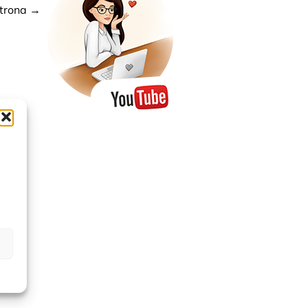
trona
→