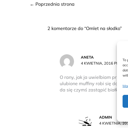
←
Poprzednia strona
2 komentarze do “Omlet na słodko”
ANETA
To 
4 KWIETNIA, 2016 PRZY 7
acc
dat
wit
O rany, jak ja uwielbiam przepi
ulubione muffiny robi się dokład
Man
da się czymś zastąpić białka?
ADMIN
4 KWIETNIA, 20