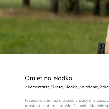
Omlet na słodko
2 komentarze
/
Dieta
,
Słodkie
,
Śniadanie
,
Zdr
Przepis w sam raz dla osób chcących zrzucić 
prosta receptura sprawia, że omlet idealnie s