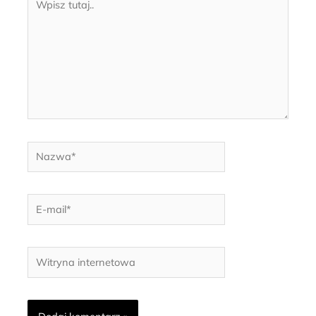
tutaj..
Nazwa*
E-
mail*
Witryna
internetowa