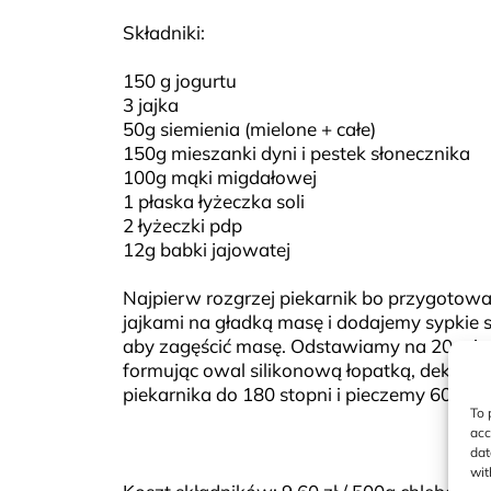
Składniki:
150 g jogurtu
3 jajka
50g siemienia (mielone + całe)
150g mieszanki dyni i pestek słonecznika
100g mąki migdałowej
1 płaska łyżeczka soli
2 łyżeczki pdp
12g babki jajowatej
Najpierw rozgrzej piekarnik bo przygotowan
jajkami na gładką masę i dodajemy sypkie
aby zagęścić masę. Odstawiamy na 20 min 
formując owal silikonową łopatką, dekoru
piekarnika do 180 stopni i pieczemy 60 min
To 
acc
dat
wit