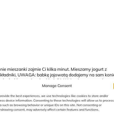
ie mieszanki zajmie Ci kilka minut. Mieszamy jogurt z
 składniki, UWAGA: babkę jajowatą dodajemy na sam koni
aby babka zawiązała składniki. Wyjmujemy na papier
Manage Consent
jemy pestkami dyni i słonecznikiem. Wkładamy do nagrza
.
provide the best experiences, we use technologies like cookies to store and/or
ess device information. Consenting to these technologies will allow us to process
a such as browsing behavior or unique IDs on this site. Not consenting or
hdrawing consent, may adversely affect certain features and functions.