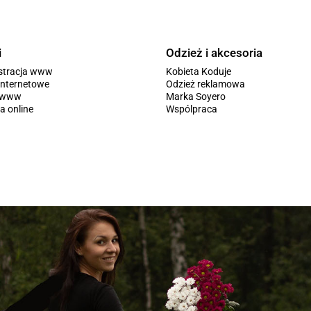
i
Odzież i akcesoria
stracja www
Kobieta Koduje
internetowe
Odzież reklamowa
y www
Marka Soyero
a online
Wspólpraca