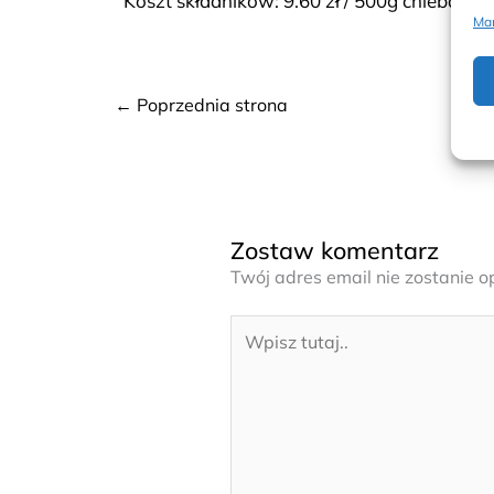
Koszt składników: 9.60 zł / 500g chleba
Man
←
Poprzednia strona
Zostaw komentarz
Twój adres email nie zostanie 
Wpisz
tutaj..