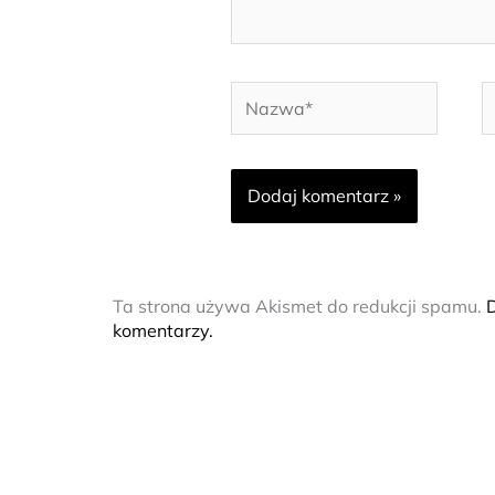
Nazwa*
E
m
Ta strona używa Akismet do redukcji spamu.
D
komentarzy.