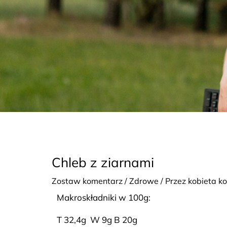
Chleb z ziarnami
Zostaw komentarz
/
Zdrowe
/ Przez
kobieta k
Makroskładniki w 100g:
T 32,4g W 9g B 20g