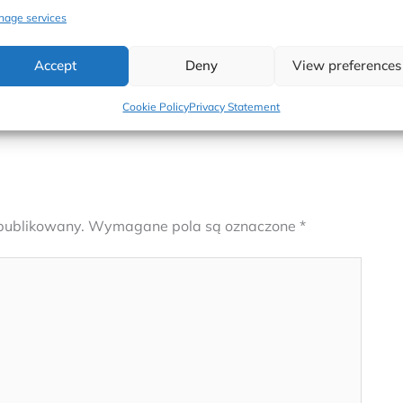
age services
Accept
Deny
View preferences
Następna s
Cookie Policy
Privacy Statement
opublikowany.
Wymagane pola są oznaczone
*