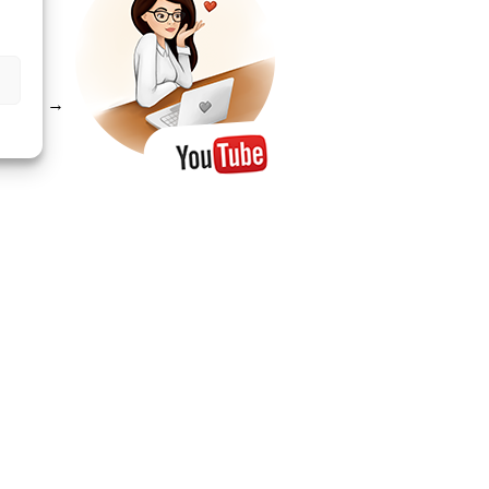
trona
→