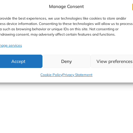
Manage Consent
ie
,
Zdrowe
/
kobieta koduje
provide the best experiences, we use technologies like cookies to store and/or
oru mniszka lekarskiego (tzw. mlecza). Tak, tego który rośnie
ess device information. Consenting to these technologies will allow us to process
ę na leczniczy syrop, który przyda nam się później w okresa
a such as browsing behavior or unique IDs on this site. Not consenting or
koszy słodkiego.
hdrawing consent, may adversely affect certain features and functions.
age services
Accept
Deny
View preferences
Cookie Policy
Privacy Statement