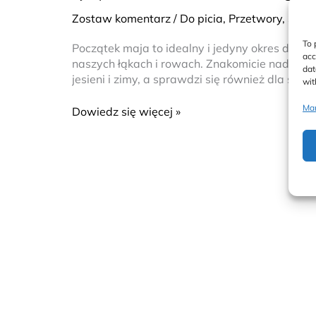
z
Zostaw komentarz
/
Do picia
,
Przetwory
,
Słodk
kwiatków
mniszka
To 
Początek maja to idealny i jedyny okres do zbi
lekarskiego
acc
naszych łąkach i rowach. Znakomicie nadaje si
dat
jesieni i zimy, a sprawdzi się również dla sma
wit
Man
Dowiedz się więcej »