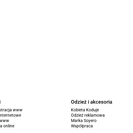
i
Odzież i akcesoria
stracja www
Kobieta Koduje
internetowe
Odzież reklamowa
y www
Marka Soyero
a online
Wspólpraca