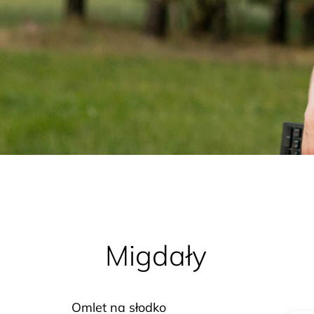
Migdały
Omlet
Omlet na słodko