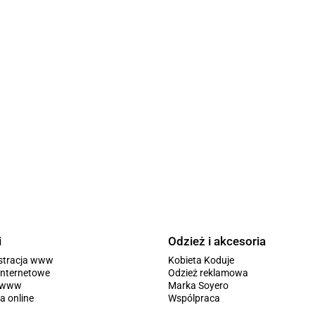
i
Odzież i akcesoria
stracja www
Kobieta Koduje
internetowe
Odzież reklamowa
y www
Marka Soyero
a online
Wspólpraca