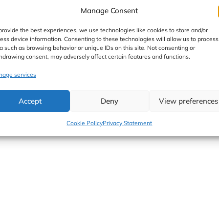
Manage Consent
owe
/
kobieta koduje
provide the best experiences, we use technologies like cookies to store and/or
zbędne kilogramy, nie rezygnując z dobrego smaku. Szybka i
ess device information. Consenting to these technologies will allow us to process
prawdza się jako śniadanie. Przy czym jest syty i bardzo sm
a such as browsing behavior or unique IDs on this site. Not consenting or
hdrawing consent, may adversely affect certain features and functions.
age services
Accept
Deny
View preferences
Cookie Policy
Privacy Statement