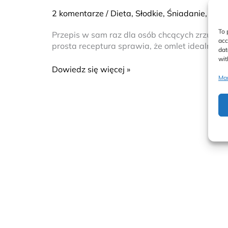
na
2 komentarze
/
Dieta
,
Słodkie
,
Śniadanie
,
Zdr
słodko
To 
Przepis w sam raz dla osób chcących zrzucić 
acc
prosta receptura sprawia, że omlet idealnie s
dat
wit
Dowiedz się więcej »
Man