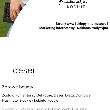
Strony www i sklepy internetowe |
Marketing internetowy | Reklama tradycyjna
deser
Zdrowe
Zdrowe bounty
bounty
Zostaw komentarz
/
Delikatne
,
Deser
,
Dieta
,
Domowe
,
Hasimoto
,
Słodkie
/
kobieta koduje
Składniki: 250g wiórków kokosowych 1 puszka