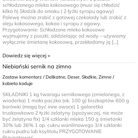
schłodzonego mleka kokosowego (musi się chłodzić
kilka h) Słodzik do smaku ( 2 łyżki syropu agawy)
Polewę można zrobić z gotowej czekolady lub zrobić z
oleju kokosowego, kakao i syropu z agawy.
Przygotowanie: Schłodzone mleko kokosowe
wyjmujemy z puszki, oddzielając od wody – używamy
wyłącznie śmietanę kokosową, przekładamy ją […]
Dowiedz się więcej »
Niebiański
Niebiański sernik na zimno
sernik
Zostaw komentarz
/
Delikatne
,
Deser
,
Słodkie
,
Zimne
/
na
kobieta koduje
zimno
SKŁADNIKI 1 kg twarogu sernikowego (zmielonego, z
wiaderka) 1 mała paczka (ok. 100 g) biszkoptów 600 g
borówki (mogą być inne owoce) 1 galaretka
truskawkowa 2 łyżki żelatyny (spożywczej, nie może
być żelatyna fix) 1/4 szklanki mleka 150 g śmietanki
30% lub 36% 1 op. cukru wanilinowego 3/4 szklanki
cukru pudru lub ksylitolu PRZYGOTOWANIE
Przygotować