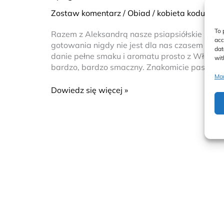
ala
Zostaw komentarz
/
Obiad
/
kobieta koduje
Carbonara
di
To 
Razem z Aleksandrą nasze psiapsiółskie spot
Alex
acc
gotowania nigdy nie jest dla nas czasem stra
dat
danie pełne smaku i aromatu prosto z Włoch. M
wit
bardzo, bardzo smaczny. Znakomicie pasował 
Man
Dowiedz się więcej »