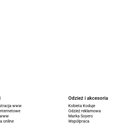
i
Odzież i akcesoria
stracja www
Kobieta Koduje
internetowe
Odzież reklamowa
y www
Marka Soyero
a online
Wspólpraca