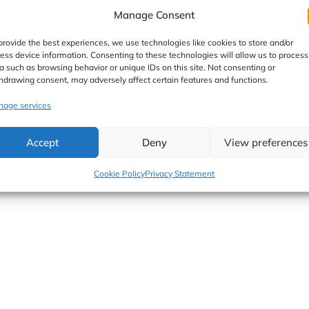
Manage Consent
provide the best experiences, we use technologies like cookies to store and/or
kania zawsze zaliczamy do tych miłych, a czas wspólnego
ess device information. Consenting to these technologies will allow us to process
conym. Dziś moja przyjaciółka – podróżniczka zaserwowała 
a such as browsing behavior or unique IDs on this site. Not consenting or
oże nie był to dietetyczny obiad, a może bardziej rozpustny
hdrawing consent, may adversely affect certain features and functions.
dziś do […]
age services
Accept
Deny
View preferences
Cookie Policy
Privacy Statement