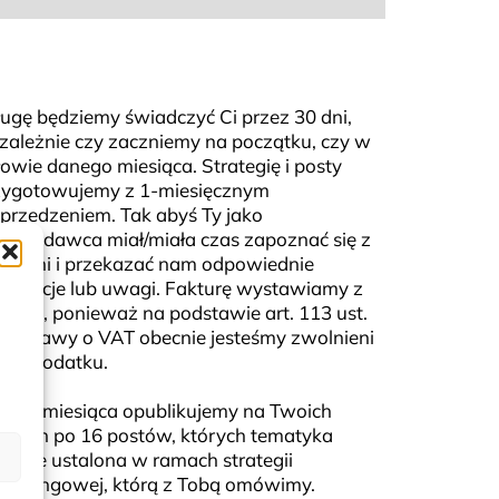
ługę będziemy świadczyć Ci przez 30 dni,
ezależnie czy zaczniemy na początku, czy w
owie danego miesiąca. Strategię i posty
zygotowujemy z 1-miesięcznym
przedzeniem. Tak abyś Ty jako
eceniodawca miał/miała czas zapoznać się z
eściami i przekazać nam odpowiednie
ceptacje lub uwagi. Fakturę wystawiamy z
tem 0, ponieważ na podstawie art. 113 ust.
 9 ustawy o VAT obecnie jesteśmy zwolnieni
tego podatku.
skali miesiąca opublikujemy na Twoich
ofilach po 16 postów, których tematyka
tanie ustalona w ramach strategii
rketingowej, którą z Tobą omówimy.