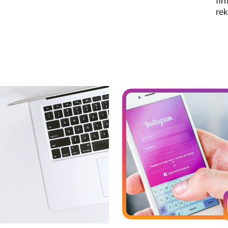
fi
re