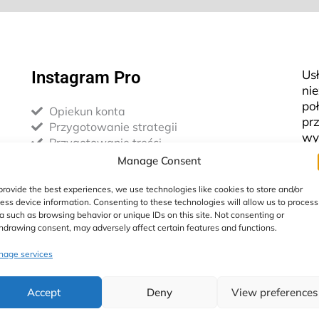
Us
Instagram Pro
ni
poł
Opiekun konta
pr
Przygotowanie strategii
wy
Przygotowanie treści
zl
Publikacja postów – max. 4 tygodniowo
Manage Consent
tr
Opracowanie BIO
ak
Integracja strony firmowej z IG
provide the best experiences, we use technologies like cookies to store and/or
va
ess device information. Consenting to these technologies will allow us to process
Relacje z wydarzeń
1 i
a such as browsing behavior or unique IDs on this site. Not consenting or
Przygotowanie grafik
hdrawing consent, may adversely affect certain features and functions.
z 
Budżet reklamowy IG Ads*
Komunikacja w komentarzach
age services
W 
Organizacja i prowadzenie konkursów
pr
Accept
Deny
View preferences
zos
ma