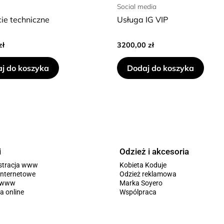
Social media
ie techniczne
Usługa IG VIP
zł
3200,00
zł
j do koszyka
Dodaj do koszyka
i
Odzież i akcesoria
stracja www
Kobieta Koduje
internetowe
Odzież reklamowa
y www
Marka Soyero
a online
Wspólpraca