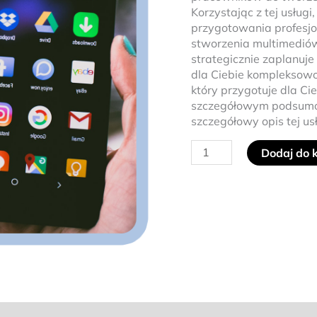
Korzystając z tej usługi
przygotowania profesjo
stworzenia multimediów 
strategicznie zaplanuj
dla Ciebie kompleksowo
który przygotuje dla Ci
szczegółowym podsumow
szczegółowy opis tej usł
Dodaj do 