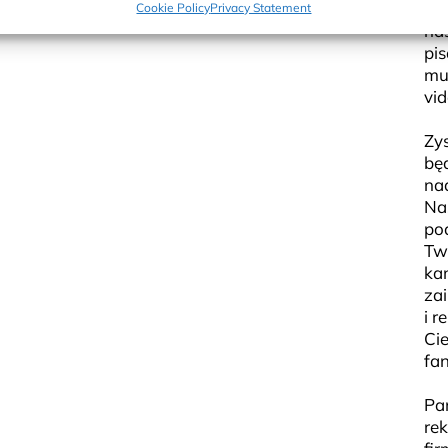
Te
Cookie Policy
Privacy Statement
nas
pis
mul
vi
Zy
bę
na
Nas
po
Tw
ka
za
i
r
Cie
fa
Pam
re