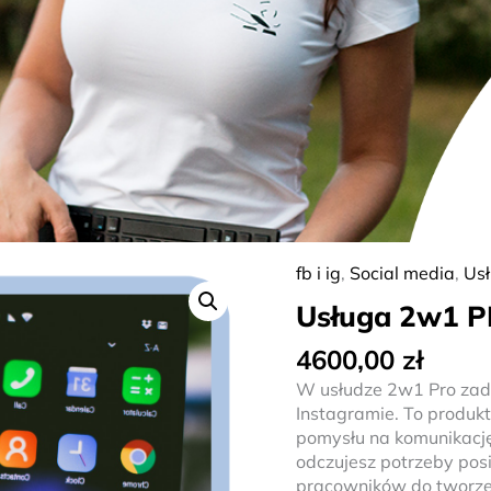
fb i ig
,
Social media
,
Usł
ilość
Usługa
Usługa 2w1 
2w1
PRO
4600,00
zł
W usłudze 2w1 Pro zad
Instagramie. To produkt 
pomysłu na komunikację 
odczujesz potrzeby pos
pracowników do tworzen