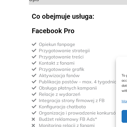
Co obejmuje usługa:
Facebook Pro
Opiekun fanpage
Przygotowanie strategii
Przygotowanie treści
Kontakt z fanami
Przygotowanie grafik
Aktywizacja fanów
To 
acc
Publikacja postów – max. 4 tygodniowo
dat
Obsługa płatnych kampanii
wit
Relacje z wydarzeń
Integracja strony firmowej z FB
Man
Konfiguracja chatbota
Organizacja i prowadzenie konkursów
Budżet reklamowy FB Ads*
Monitoring relacji z fanami