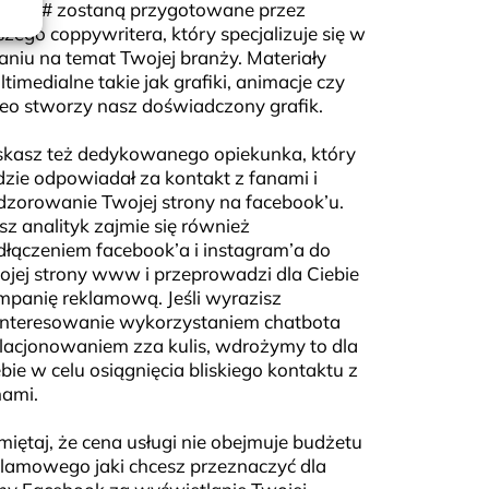
ksty i # zostaną przygotowane przez
zego coppywritera, który specjalizuje się w
aniu na temat Twojej branży. Materiały
timedialne takie jak grafiki, animacje czy
deo stworzy nasz doświadczony grafik.
skasz też dedykowanego opiekunka, który
dzie odpowiadał za kontakt z fanami i
dzorowanie Twojej strony na facebook’u.
z analityk zajmie się również
dłączeniem facebook’a i instagram’a do
ojej strony www i przeprowadzi dla Ciebie
mpanię reklamową. Jeśli wyrazisz
interesowanie wykorzystaniem chatbota
elacjonowaniem zza kulis, wdrożymy to dla
bie w celu osiągnięcia bliskiego kontaktu z
nami.
iętaj, że cena usługi nie obejmuje budżetu
klamowego jaki chcesz przeznaczyć dla