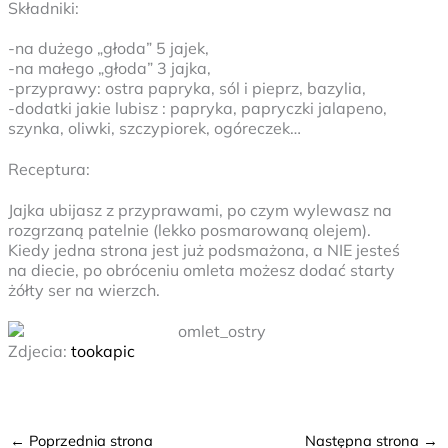
Składniki:
-na dużego „głoda” 5 jajek,
-na małego „głoda” 3 jajka,
-przyprawy: ostra papryka, sól i pieprz, bazylia,
-dodatki jakie lubisz : papryka, papryczki jalapeno,
szynka, oliwki, szczypiorek, ogóreczek…
Receptura:
Jajka ubijasz z przyprawami, po czym wylewasz na
rozgrzaną patelnie (lekko posmarowaną olejem).
Kiedy jedna strona jest już podsmażona, a NIE jesteś
na diecie, po obróceniu omleta możesz dodać starty
żółty ser na wierzch.
Zdjecia:
tookapic
←
Poprzednia strona
Następna strona
→