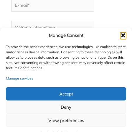
E-
mail*
Witryna
internetowa
Manage Consent
To provide the best experiences, we use technologies like cookies to store
and/or access device information. Consenting to these technologies will
allow us to process data such as browsing behavior or unique IDs on this
site. Not consenting or withdrawing consent, may adversely affect certain
Ta strona używa Akismet do redukcji spamu.
Dowiedz
features and functions.
się, w jaki sposób przetwarzane są dane Twoich
Manage services
komentarzy.
Accept
Deny
View preferences