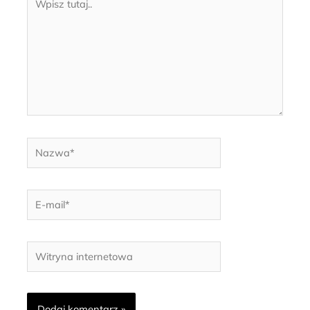
tutaj..
Nazwa*
E-
mail*
Witryna
internetowa