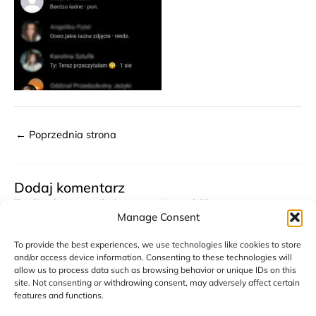
←
Poprzednia strona
Dodaj komentarz
Twój adres email nie zostanie opublikowany.
Wymagane pola są oznaczone
Manage Consent
*
To provide the best experiences, we use technologies like cookies to store
Komentarz
*
and/or access device information. Consenting to these technologies will
allow us to process data such as browsing behavior or unique IDs on this
site. Not consenting or withdrawing consent, may adversely affect certain
features and functions.