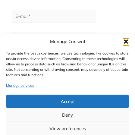
E-
mail*
Witryna
internetowa
Manage Consent
To provide the best experiences, we use technologies like cookies to store
and/or access device information. Consenting to these technologies will
allow us to process data such as browsing behavior or unique IDs on this
site. Not consenting or withdrawing consent, may adversely affect certain
features and functions.
Ta strona używa Akismet do redukcji spamu.
Dowiedz
Manage services
się, w jaki sposób przetwarzane są dane Twoich
komentarzy.
Accept
Deny
View preferences