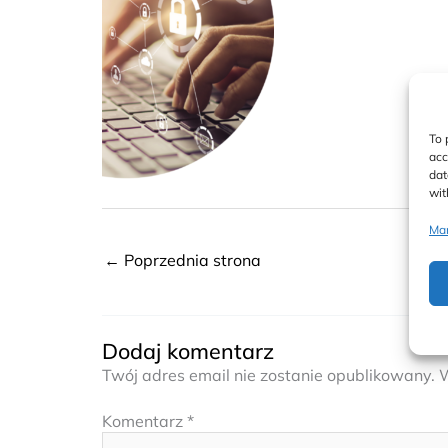
To 
acc
dat
wit
Man
←
Poprzednia strona
Dodaj komentarz
Twój adres email nie zostanie opublikowany.
Komentarz
*