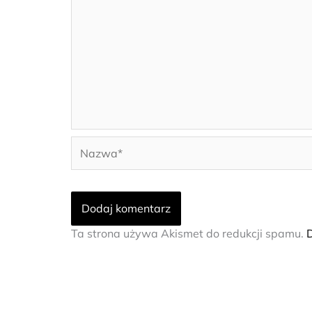
Nazwa*
Ta strona używa Akismet do redukcji spamu.
D