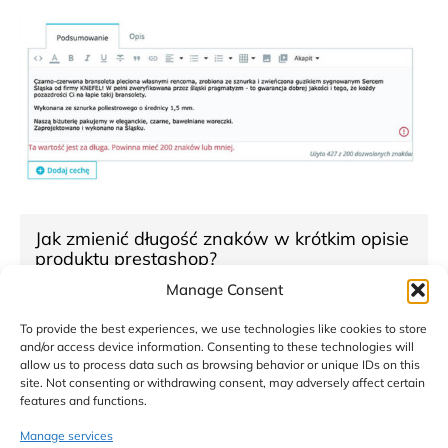
Jak zmienić długość znaków w krótkim opisie
produktu prestashop?
Manage Consent
To provide the best experiences, we use technologies like cookies to store
21 października, 2021
and/or access device information. Consenting to these technologies will
allow us to process data such as browsing behavior or unique IDs on this
Twój krótki opis produktu w Prestashop się nie mieści i
site. Not consenting or withdrawing consent, may adversely affect certain
aplikacja wyrzuca błąd że opis jest zbyt długi? Wystarczy
features and functions.
przejść do Preferencje …
Manage services