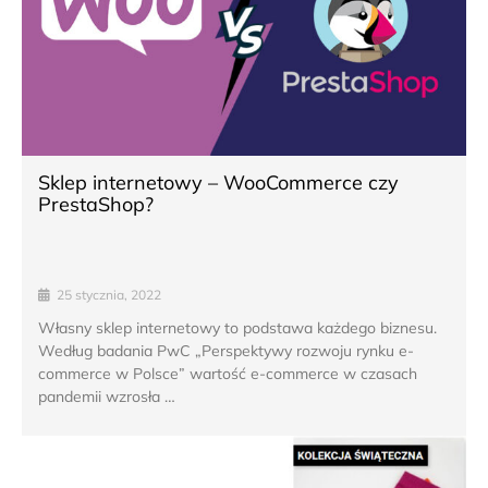
Sklep internetowy – WooCommerce czy
PrestaShop?
25 stycznia, 2022
Własny sklep internetowy to podstawa każdego biznesu.
Według badania PwC „Perspektywy rozwoju rynku e-
commerce w Polsce” wartość e-commerce w czasach
pandemii wzrosła …