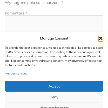
Wymagane pola są oznaczone
*
Komentarz
*
Manage Consent
To provide the best experiences, we use technologies like cookies to store
and/or access device information. Consenting to these technologies will
allow us to process data such as browsing behavior or unique IDs on this
site. Not consenting or withdrawing consent, may adversely affect certain
Nazwa*
features and functions.
Manage services
E-
Accept
mail*
Deny
Witryna
internetowa
View preferences