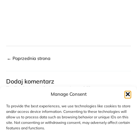
←
Poprzednia strona
Dodaj komentarz
Twój adres email nie zostanie opublikowany.
Wymagane pola są oznaczone
Manage Consent
*
To provide the best experiences, we use technologies like cookies to store
Komentarz
*
and/or access device information. Consenting to these technologies will
allow us to process data such as browsing behavior or unique IDs on this
site. Not consenting or withdrawing consent, may adversely affect certain
features and functions.