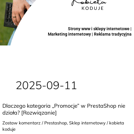
Strony www i sklepy internetowe |
Marketing internetowy | Reklama tradycyjna
2025-09-11
Dlaczego
Dlaczego kategoria „Promocje” w PrestaShop nie
kategoria
działa? [Rozwiązanie]
„Promocje”
w
Zostaw komentarz
/
Prestashop
,
Sklep internetowy
/
kobieta
PrestaShop
koduje