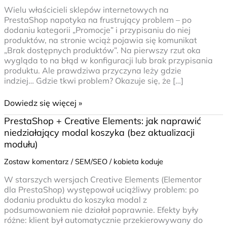
nie
Wielu właścicieli sklepów internetowych na
działa?
PrestaShop napotyka na frustrujący problem – po
[Rozwiązanie]
dodaniu kategorii „Promocje” i przypisaniu do niej
produktów, na stronie wciąż pojawia się komunikat
„Brak dostępnych produktów”. Na pierwszy rzut oka
wygląda to na błąd w konfiguracji lub brak przypisania
produktu. Ale prawdziwa przyczyna leży gdzie
indziej… Gdzie tkwi problem? Okazuje się, że […]
Dowiedz się więcej »
PrestaShop
PrestaShop + Creative Elements: jak naprawić
+
niedziałający modal koszyka (bez aktualizacji
Creative
modułu)
Elements:
jak
Zostaw komentarz
/
SEM/SEO
/
kobieta koduje
naprawić
W starszych wersjach Creative Elements (Elementor
niedziałający
dla PrestaShop) występował uciążliwy problem: po
modal
dodaniu produktu do koszyka modal z
koszyka
podsumowaniem nie działał poprawnie. Efekty były
(bez
różne: klient był automatycznie przekierowywany do
aktualizacji