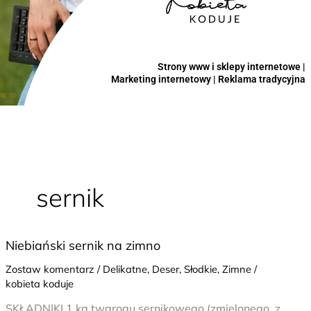
Strony www i sklepy internetowe |
Marketing internetowy | Reklama tradycyjna
sernik
Niebiański
Niebiański sernik na zimno
sernik
Zostaw komentarz
/
Delikatne
,
Deser
,
Słodkie
,
Zimne
/
na
kobieta koduje
zimno
SKŁADNIKI 1 kg twarogu sernikowego (zmielonego, z